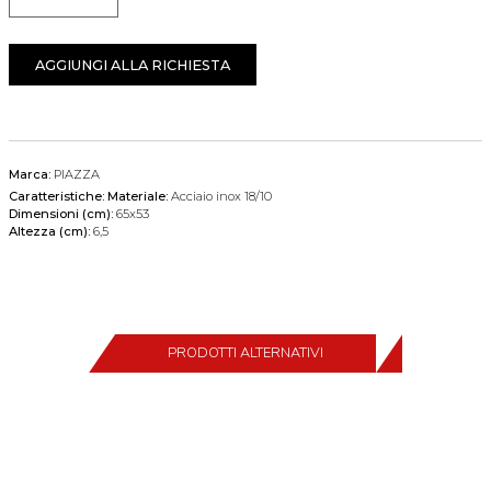
Quantità
AGGIUNGI ALLA RICHIESTA
Marca:
PIAZZA
Caratteristiche:
Materiale:
Acciaio inox 18/10
Dimensioni (cm):
65x53
Altezza (cm):
6,5
PRODOTTI ALTERNATIVI