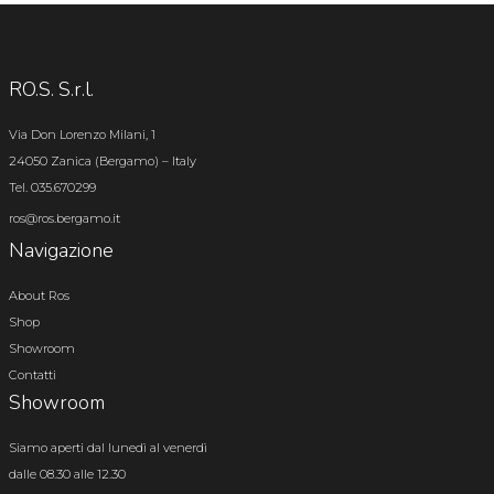
RO.S. S.r.l.
Via Don Lorenzo Milani, 1
24050 Zanica (Bergamo) – Italy
Tel. 035.670299
ros@ros.bergamo.it
Navigazione
About Ros
Shop
Showroom
Contatti
Showroom
Siamo aperti dal lunedì al venerdì
dalle 08.30 alle 12.30