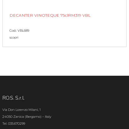
DECANTER VINOTEQUE 75clRM319 VBL
Cod.: VBL689
scopri
RO.S. S.r.l.
Via Don Lorenzo Milani, 1
24050 Zanica (Bergamo) – Italy
Tel. 035.670299