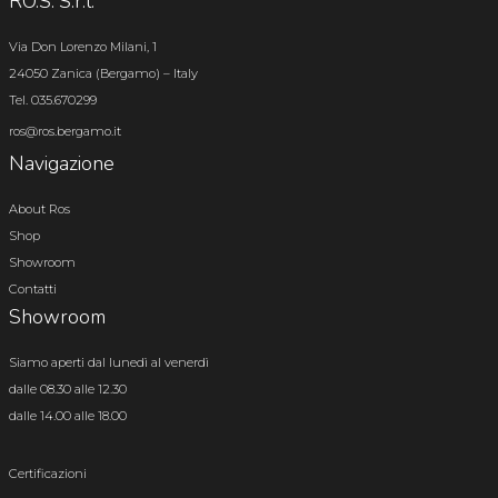
RO.S. S.r.l.
Via Don Lorenzo Milani, 1
24050 Zanica (Bergamo) – Italy
Tel. 035.670299
ros@ros.bergamo.it
Navigazione
About Ros
Shop
Showroom
Contatti
Showroom
Siamo aperti dal lunedì al venerdì
dalle 08.30 alle 12.30
dalle 14.00 alle 18.00
Certificazioni