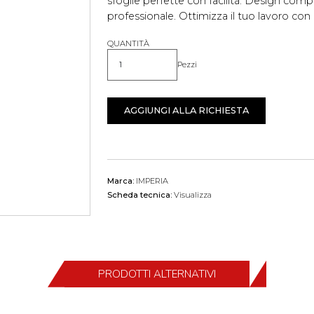
sfoglie perfette con facilità. Design comp
professionale. Ottimizza il tuo lavoro con
QUANTITÀ
Pezzi
Quantità
AGGIUNGI ALLA RICHIESTA
Marca:
IMPERIA
Scheda tecnica:
Visualizza
PRODOTTI ALTERNATIVI