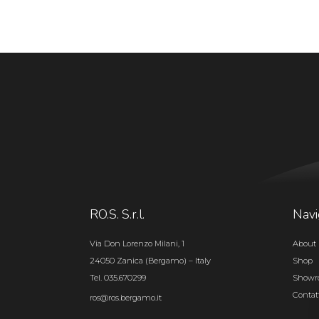
RO.S. S.r.l.
Navi
Via Don Lorenzo Milani, 1
About 
24050 Zanica (Bergamo) – Italy
Shop
Tel. 035.670299
Show
Contat
ros@ros.bergamo.it