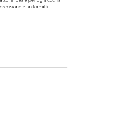
atto, è ideale per ogni cucina
 precisione e uniformità.