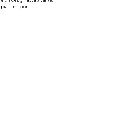
tà e un design accattivante.
piatti migliori.