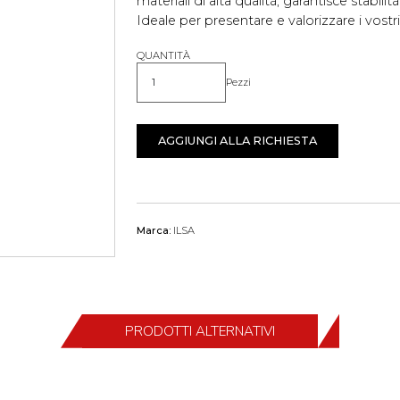
materiali di alta qualità, garantisce stabili
Ideale per presentare e valorizzare i vostri 
QUANTITÀ
Pezzi
Quantità
AGGIUNGI ALLA RICHIESTA
Marca:
ILSA
PRODOTTI ALTERNATIVI