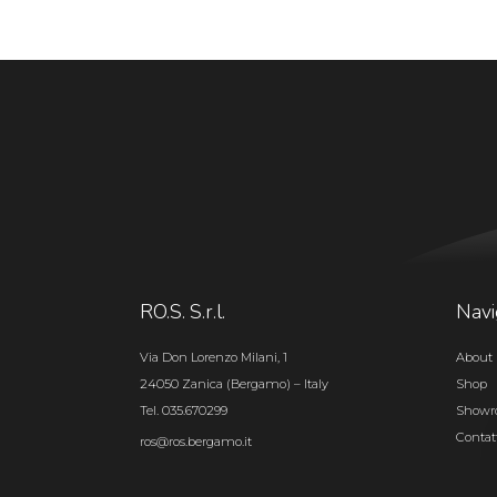
RO.S. S.r.l.
Navi
Via Don Lorenzo Milani, 1
About 
24050 Zanica (Bergamo) – Italy
Shop
Tel. 035.670299
Show
Contat
ros@ros.bergamo.it