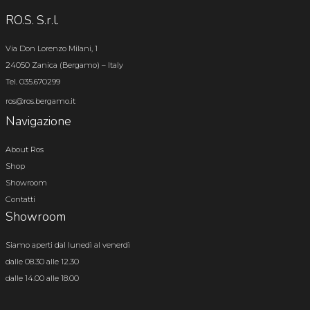
RO.S. S.r.l.
Via Don Lorenzo Milani, 1
24050 Zanica (Bergamo) – Italy
Tel. 035.670299
ros@ros.bergamo.it
Navigazione
About Ros
Shop
Showroom
Contatti
Showroom
Siamo aperti dal lunedì al venerdì
dalle 08.30 alle 12.30
dalle 14.00 alle 18.00