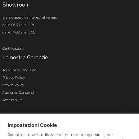
Showroom
Siamo aperti dal lunedì al venerdì
dalle 08.30 alle 12.30
dalle 14.00 alle 18.00
Certificazioni
Le nostre Garanzie
Termini e Condizioni
Privacy Policy
Cookie Policy
Aggiorna Consensi
Accessibilità
© 2026 Tutti i diritti riservati · P.iva e c.f. 01496180165 · Iscr. registro imprese di
Bergamo n. 01496180165 · Capitale Sociale i.v. € 800.000,00