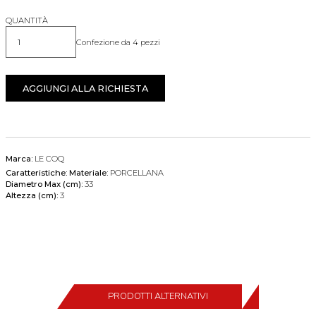
QUANTITÀ
Confezione da 4 pezzi
Quantità
AGGIUNGI ALLA RICHIESTA
Marca:
LE COQ
Caratteristiche:
Materiale:
PORCELLANA
Diametro Max (cm):
33
Altezza (cm):
3
PRODOTTI ALTERNATIVI