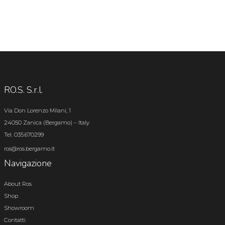
RO.S. S.r.l.
Via Don Lorenzo Milani, 1
24050 Zanica (Bergamo) – Italy
Tel. 035.670299
ros@ros.bergamo.it
Navigazione
About Ros
Shop
Showroom
Contatti