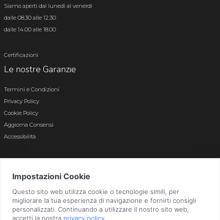
Siamo aperti dal lunedì al venerdì
dalle 08.30 alle 12.30
dalle 14.00 alle 18.00
Certificazioni
Le nostre Garanzie
Termini e Condizioni
Privacy Policy
Cookie Policy
Aggiorna Consensi
Accessibilità
© 2026 Tutti i diritti riservati · P.iva e c.f. 01496180165 · Iscr. registro imprese di
Bergamo n. 01496180165 · Capitale Sociale i.v. € 800.000,00