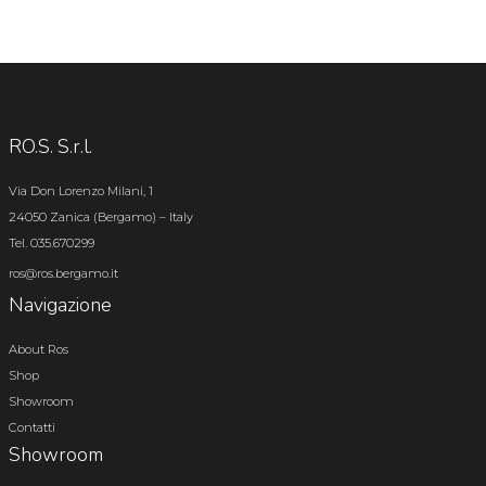
RO.S. S.r.l.
Via Don Lorenzo Milani, 1
24050 Zanica (Bergamo) – Italy
Tel. 035.670299
ros@ros.bergamo.it
Navigazione
About Ros
Shop
Showroom
Contatti
Showroom