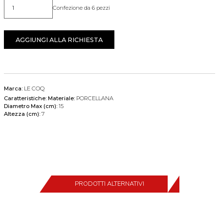
Confezione da 6 pezzi
Quantità
AGGIUNGI ALLA RICHIESTA
Marca:
LE COQ
Caratteristiche:
Materiale:
PORCELLANA
Diametro Max (cm):
15
Altezza (cm):
7
PRODOTTI ALTERNATIVI