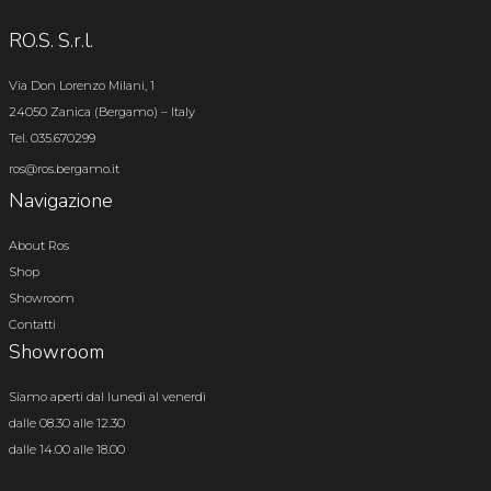
RO.S. S.r.l.
Via Don Lorenzo Milani, 1
24050 Zanica (Bergamo) – Italy
Tel. 035.670299
ros@ros.bergamo.it
Navigazione
About Ros
Shop
Showroom
Contatti
Showroom
Siamo aperti dal lunedì al venerdì
dalle 08.30 alle 12.30
dalle 14.00 alle 18.00