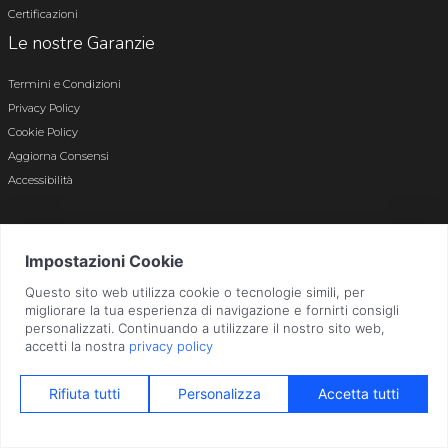
Certificazioni
Le nostre Garanzie
Termini e Condizioni
Privacy Policy
Cookie Policy
Aggiorna Consensi
Accessibilità
© 2026 Tutti i diritti riservati · P.iva e c.f. 01496180165 · Iscr. registro imprese di
Bergamo n. 01496180165 · Capitale Sociale i.v. € 800.000,00