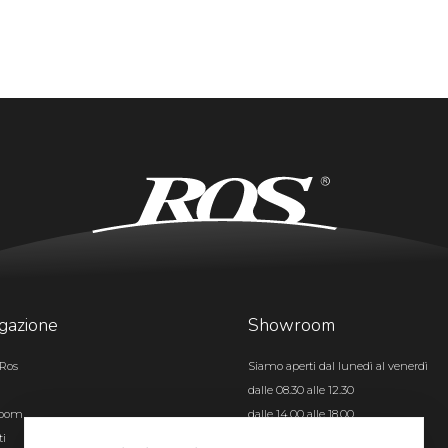
gazione
Showroom
Ros
Siamo aperti dal lunedì al venerdì
dalle 08.30 alle 12.30
room
dalle 14.00 alle 18.00
ti