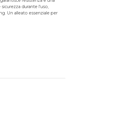
 garantisce resistenza e una
e sicurezza durante l'uso,
ing. Un alleato essenziale per