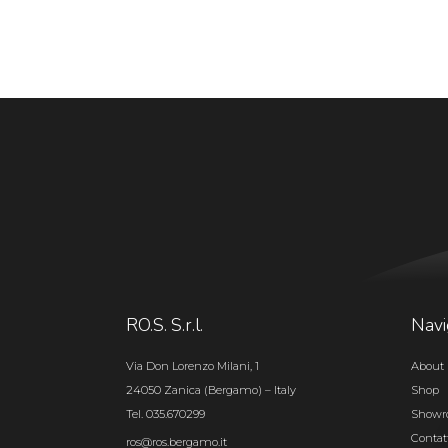
RO.S. S.r.l.
Navi
Via Don Lorenzo Milani, 1
About 
24050 Zanica (Bergamo) – Italy
Shop
Tel. 035.670299
Show
Contat
ros@ros.bergamo.it