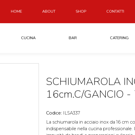
HOME
ABOUT
SHOP
CONTATTI
CUCINA
BAR
CATERING
SCHIUMAROLA IN
16cm.C/GANCIO -
Codice:
ILSA337
La schiumarola in acciaio inox da 16 cm c
indispensabile nella cucina professionale