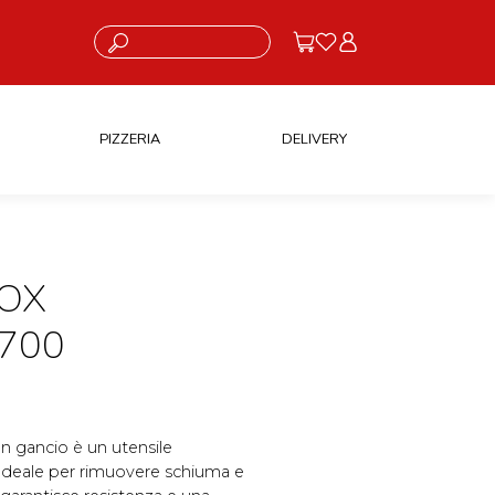
Cosa stai cercando?
PIZZERIA
DELIVERY
OX
 700
on gancio è un utensile
. Ideale per rimuovere schiuma e