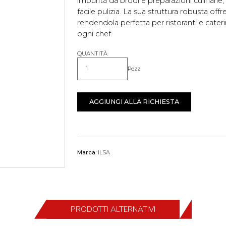
impurità da brodi e preparazioni culinarie,
facile pulizia. La sua struttura robusta offr
rendendola perfetta per ristoranti e cater
ogni chef.
QUANTITÀ
Pezzi
Quantità
AGGIUNGI ALLA RICHIESTA
Marca:
ILSA
PRODOTTI ALTERNATIVI