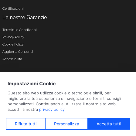
Certificazioni
Le nostre Garanzie
Termini e Condizioni
Privacy Policy
Cookie Policy
Aggiorna Consensi
Accessibilità
© 2026 Tutti i diritti riservati · P.iva e c.f. 01496180165 · Iscr. registro imprese di
Bergamo n. 01496180165 · Capitale Sociale i.v. € 800.000,00