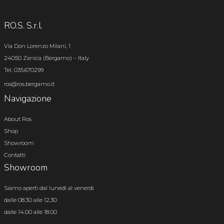
RO.S. S.r.l.
Via Don Lorenzo Milani, 1
24050 Zanica (Bergamo) – Italy
Tel. 035.670299
ros@ros.bergamo.it
Navigazione
About Ros
Shop
Showroom
Contatti
Showroom
Siamo aperti dal lunedì al venerdì
dalle 08.30 alle 12.30
dalle 14.00 alle 18.00