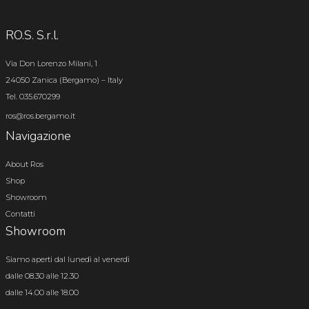
RO.S. S.r.l.
Via Don Lorenzo Milani, 1
24050 Zanica (Bergamo) – Italy
Tel. 035.670299
ros@ros.bergamo.it
Navigazione
About Ros
Shop
Showroom
Contatti
Showroom
Siamo aperti dal lunedì al venerdì
dalle 08.30 alle 12.30
dalle 14.00 alle 18.00