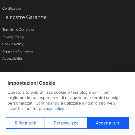
Certificazioni
Le nostre Garanzie
Termini e Condizioni
Privacy Policy
Cookie Policy
Aggiorna Consensi
Accessibilità
© 2026 Tutti i diritti riservati · P.iva e c.f. 01496180165 · Iscr. registro imprese di
Bergamo n. 01496180165 · Capitale Sociale i.v. € 800.000,00