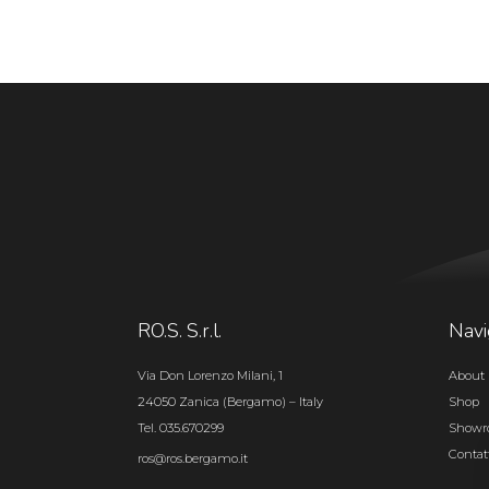
RO.S. S.r.l.
Navi
Via Don Lorenzo Milani, 1
About 
24050 Zanica (Bergamo) – Italy
Shop
Tel. 035.670299
Show
Contat
ros@ros.bergamo.it