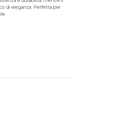
sistenza e durabilità, mentre il
o di eleganza. Perfetta per
le.