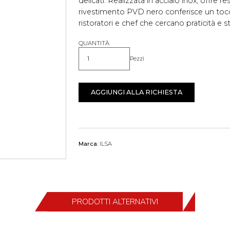
delicati. Realizzata in acciaio inox, offre re
rivestimento PVD nero conferisce un tocc
ristoratori e chef che cercano praticità e sti
QUANTITÀ
Pezzi
Quantità
AGGIUNGI ALLA RICHIESTA
Marca:
ILSA
PRODOTTI ALTERNATIVI