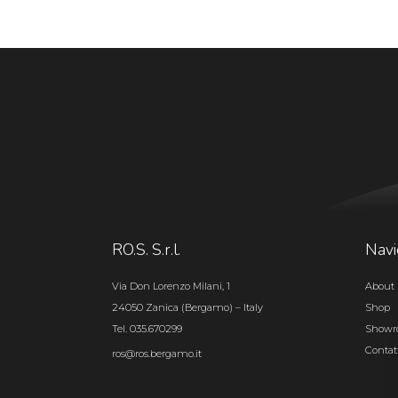
RO.S. S.r.l.
Navi
Via Don Lorenzo Milani, 1
About 
24050 Zanica (Bergamo) – Italy
Shop
Tel. 035.670299
Show
Contat
ros@ros.bergamo.it