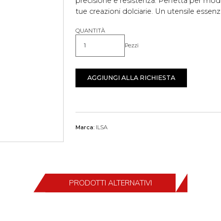
precisione e resistenza. Perfetta per mod
tue creazioni dolciarie. Un utensile essenz
QUANTITÀ
Pezzi
Quantità
AGGIUNGI ALLA RICHIESTA
Marca:
ILSA
PRODOTTI ALTERNATIVI