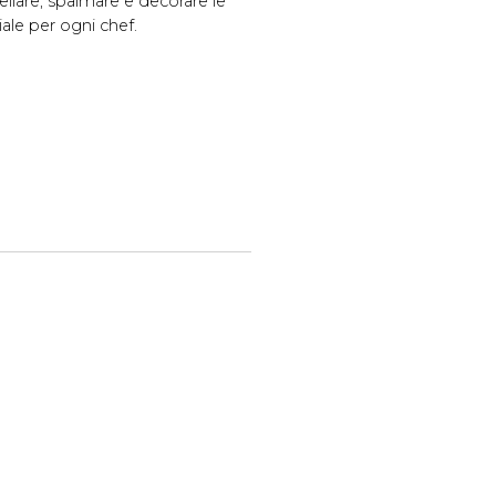
ellare, spalmare e decorare le
iale per ogni chef.