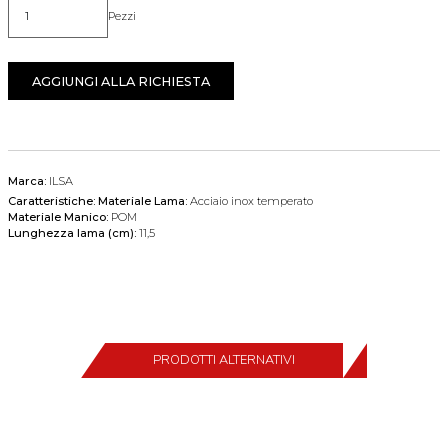
Pezzi
Quantità
AGGIUNGI ALLA RICHIESTA
Marca:
ILSA
Caratteristiche:
Materiale Lama:
Acciaio inox temperato
Materiale Manico:
POM
Lunghezza lama (cm):
11,5
PRODOTTI ALTERNATIVI