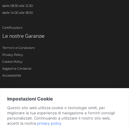
dalle 08.30 alle 12.30
dalle 14.00 alle 18.00
Certificazioni
Le nostre Garanzie
Termini e Condizioni
Privacy Policy
Cookie Policy
Aggiorna Consensi
Accessibilità
© 2026 Tutti i diritti riservati · P.iva e c.f. 01496180165 · Iscr. registro imprese di
Bergamo n. 01496180165 · Capitale Sociale i.v. € 800.000,00