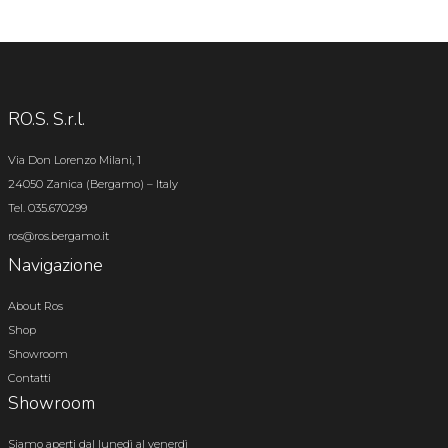
RO.S. S.r.l.
Via Don Lorenzo Milani, 1
24050 Zanica (Bergamo) – Italy
Tel. 035.670299
ros@ros.bergamo.it
Navigazione
About Ros
Shop
Showroom
Contatti
Showroom
Siamo aperti dal lunedì al venerdì