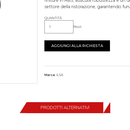
finiture in ABS, assicura robustezza e un d
settore della ristorazione, garantendo funzi
QUANTITÀ
Pezzi
Quantità
AGGIUNGI ALLA RICHIESTA
Marca:
ILSA
PRODOTTI ALTERNATIVI