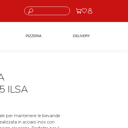
Cosa stai cercando?
PIZZERIA
DELIVERY
A
5 ILSA
ideale per mantenere le bevande
alizzata in acciaio inox con