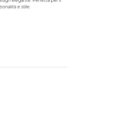
esign elegante. Perfetta per il
onalità e stile.