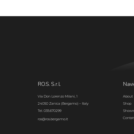
RO.S. S.r.l.
Navi
Via Don Lorenzo Milani, 1
About 
24050 Zanica (Bergamo) – Italy
Shop
Tel. 035.670299
Show
Contat
ros@ros.bergamo.it