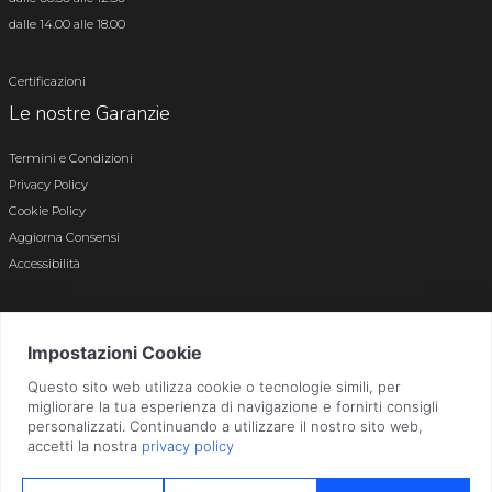
dalle 14.00 alle 18.00
Certificazioni
Le nostre Garanzie
Termini e Condizioni
Privacy Policy
Cookie Policy
Aggiorna Consensi
Accessibilità
© 2026 Tutti i diritti riservati · P.iva e c.f. 01496180165 · Iscr. registro imprese di
Bergamo n. 01496180165 · Capitale Sociale i.v. € 800.000,00