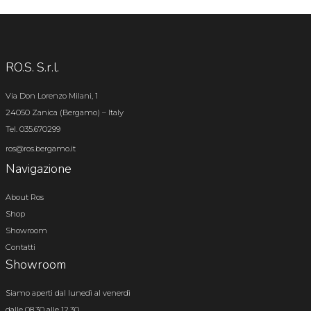
RO.S. S.r.l.
Via Don Lorenzo Milani, 1
24050 Zanica (Bergamo) – Italy
Tel. 035.670299
ros@ros.bergamo.it
Navigazione
About Ros
Shop
Showroom
Contatti
Showroom
Siamo aperti dal lunedì al venerdì
dalle 08.30 alle 12.30