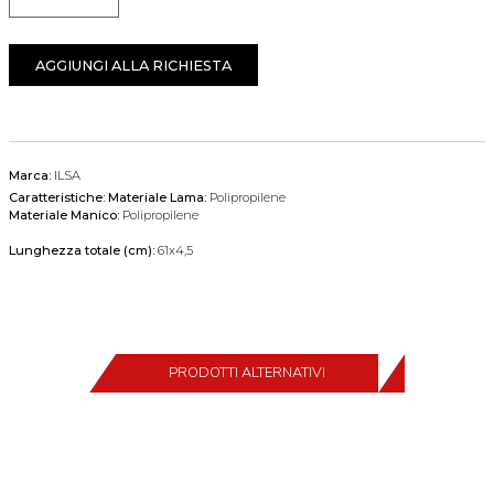
Quantità
AGGIUNGI ALLA RICHIESTA
Marca:
ILSA
Caratteristiche:
Materiale Lama:
Polipropilene
Materiale Manico:
Polipropilene
Lunghezza totale (cm):
61x4,5
PRODOTTI ALTERNATIVI