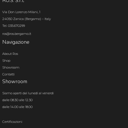
RO.S. S.r.l.
Via Don Lorenzo Milani, 1
24050 Zanica (Bergamo) – Italy
Tel. 035.670299
ros@ros.bergamo.it
Navigazione
About Ros
Shop
Showroom
Contatti
Showroom
Siamo aperti dal lunedì al venerdì
dalle 08.30 alle 12.30
dalle 14.00 alle 18.00
Certificazioni