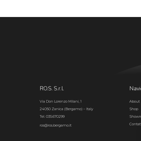
RO.S. S.r.l.
Navi
Via Don Lorenzo Milani, 1
About 
24050 Zanica (Bergamo) – Italy
Shop
Tel. 035.670299
Show
Contat
ros@ros.bergamo.it