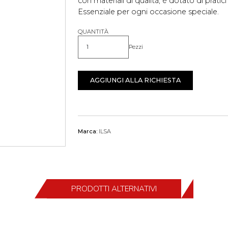
con materiali di qualità, è dotato di pratici
Essenziale per ogni occasione speciale.
QUANTITÀ
Pezzi
Quantità
AGGIUNGI ALLA RICHIESTA
Marca:
ILSA
PRODOTTI ALTERNATIVI