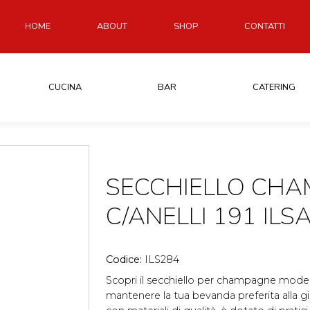
HOME
ABOUT
SHOP
CONTATTI
CUCINA
BAR
CATERING
SECCHIELLO CH
C/ANELLI 191 ILS
Codice:
ILS284
Scopri il secchiello per champagne modell
mantenere la tua bevanda preferita alla g