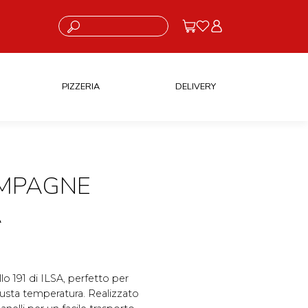
Cosa stai cercando?
PIZZERIA
DELIVERY
AMPAGNE
A
o 191 di ILSA, perfetto per
iusta temperatura. Realizzato