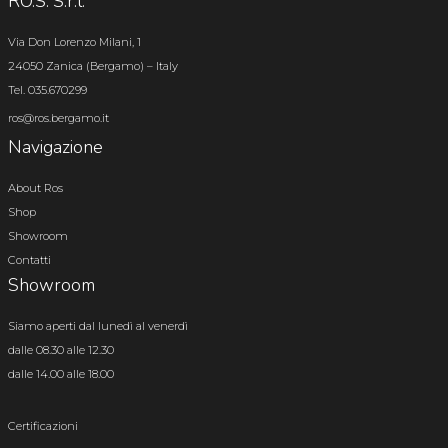
RO.S. S.r.l.
Via Don Lorenzo Milani, 1
24050 Zanica (Bergamo) – Italy
Tel. 035.670299
ros@ros.bergamo.it
Navigazione
About Ros
Shop
Showroom
Contatti
Showroom
Siamo aperti dal lunedì al venerdì
dalle 08.30 alle 12.30
dalle 14.00 alle 18.00
Certificazioni