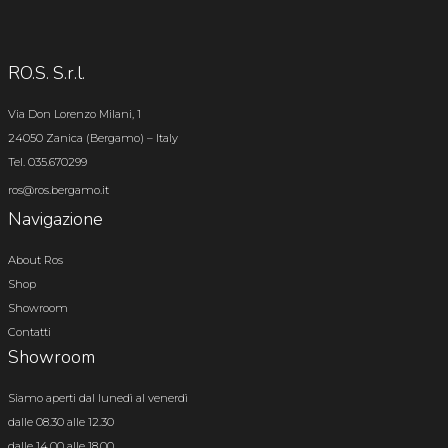
RO.S. S.r.l.
Via Don Lorenzo Milani, 1
24050 Zanica (Bergamo) – Italy
Tel. 035.670299
ros@ros.bergamo.it
Navigazione
About Ros
Shop
Showroom
Contatti
Showroom
Siamo aperti dal lunedì al venerdì
dalle 08.30 alle 12.30
dalle 14.00 alle 18.00