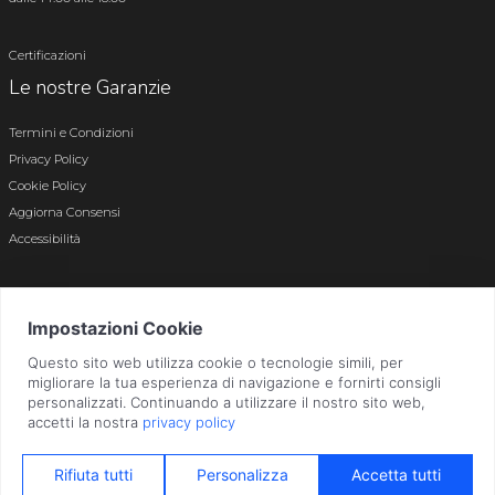
Certificazioni
Le nostre Garanzie
Termini e Condizioni
Privacy Policy
Cookie Policy
Aggiorna Consensi
Accessibilità
© 2026 Tutti i diritti riservati · P.iva e c.f. 01496180165 · Iscr. registro imprese di
Bergamo n. 01496180165 · Capitale Sociale i.v. € 800.000,00