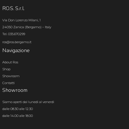
RO.S. S.r.l.
Via Don Lorenzo Milani, 1
24050 Zanica (Bergamo) – Italy
Tel. 035.670299
ros@ros.bergamo.it
Navigazione
About Ros
Shop
Showroom
Contatti
Showroom
Siamo aperti dal lunedì al venerdì
dalle 08.30 alle 12.30
dalle 14.00 alle 18.00