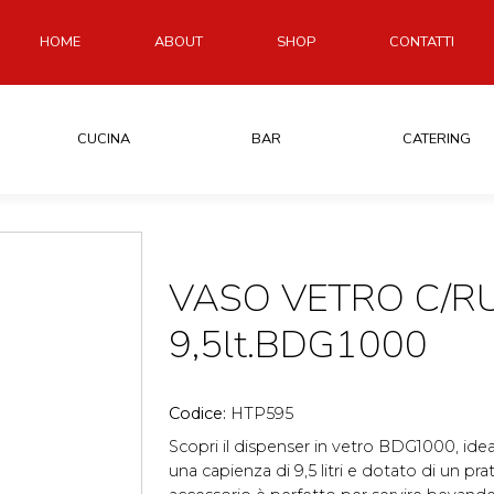
HOME
ABOUT
SHOP
CONTATTI
CUCINA
BAR
CATERING
VASO VETRO C/R
9,5lt.BDG1000
Codice:
HTP595
Scopri il dispenser in vetro BDG1000, idea
una capienza di 9,5 litri e dotato di un pr