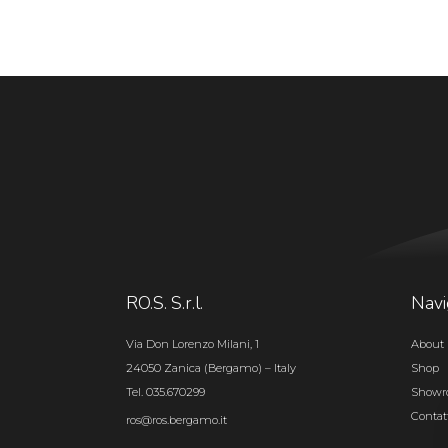
RO.S. S.r.l.
Navi
Via Don Lorenzo Milani, 1
About 
24050 Zanica (Bergamo) – Italy
Shop
Tel. 035.670299
Show
Contat
ros@ros.bergamo.it