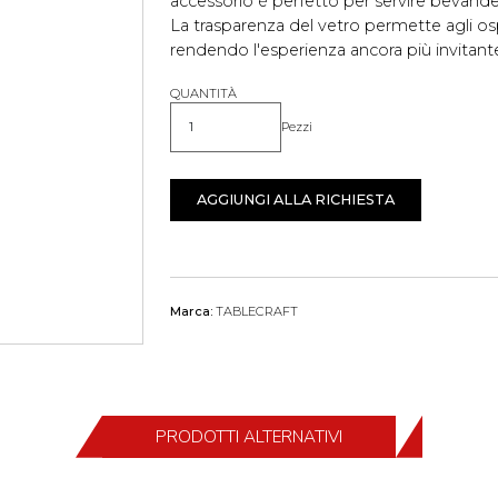
accessorio è perfetto per servire bevande 
La trasparenza del vetro permette agli osp
rendendo l'esperienza ancora più invitant
QUANTITÀ
Pezzi
Quantità
AGGIUNGI ALLA RICHIESTA
Marca:
TABLECRAFT
PRODOTTI ALTERNATIVI