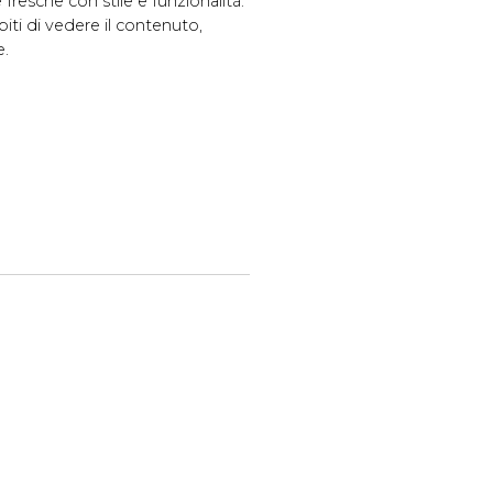
fresche con stile e funzionalità.
iti di vedere il contenuto,
e.