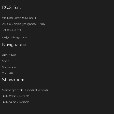
RO.S. S.r.l.
Via Don Lorenzo Milani, 1
24050 Zanica (Bergamo) – Italy
Tel. 035.670299
ros@ros.bergamo.it
Navigazione
About Ros
Shop
Showroom
Contatti
Showroom
Siamo aperti dal lunedì al venerdì
dalle 08.30 alle 12.30
dalle 14.00 alle 18.00