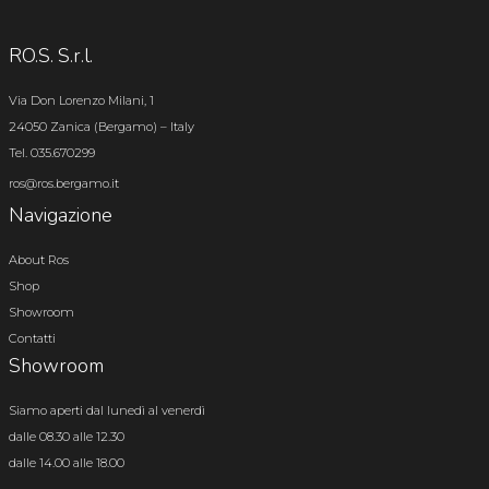
RO.S. S.r.l.
Via Don Lorenzo Milani, 1
24050 Zanica (Bergamo) – Italy
Tel. 035.670299
ros@ros.bergamo.it
Navigazione
About Ros
Shop
Showroom
Contatti
Showroom
Siamo aperti dal lunedì al venerdì
dalle 08.30 alle 12.30
dalle 14.00 alle 18.00