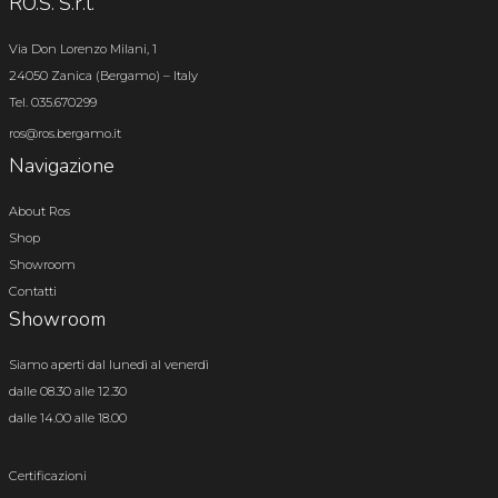
RO.S. S.r.l.
Via Don Lorenzo Milani, 1
24050 Zanica (Bergamo) – Italy
Tel. 035.670299
ros@ros.bergamo.it
Navigazione
About Ros
Shop
Showroom
Contatti
Showroom
Siamo aperti dal lunedì al venerdì
dalle 08.30 alle 12.30
dalle 14.00 alle 18.00
Certificazioni