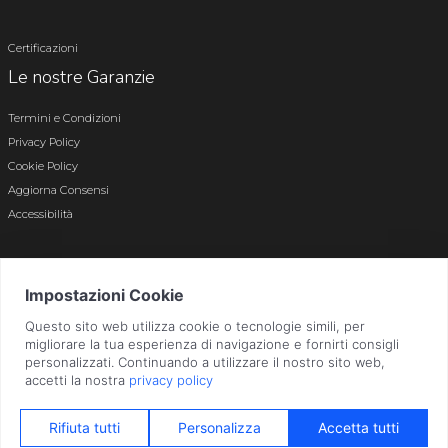
Certificazioni
Le nostre Garanzie
Termini e Condizioni
Privacy Policy
Cookie Policy
Aggiorna Consensi
Accessibilità
© 2026 Tutti i diritti riservati · P.iva e c.f. 01496180165 · Iscr. registro imprese di
Bergamo n. 01496180165 · Capitale Sociale i.v. € 800.000,00