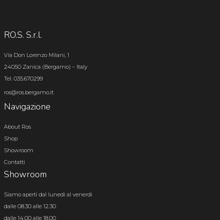
RO.S. S.r.l.
Via Don Lorenzo Milani, 1
24050 Zanica (Bergamo) – Italy
Tel. 035.670299
ros@ros.bergamo.it
Navigazione
About Ros
Shop
Showroom
Contatti
Showroom
Siamo aperti dal lunedì al venerdì
dalle 08.30 alle 12.30
dalle 14.00 alle 18.00