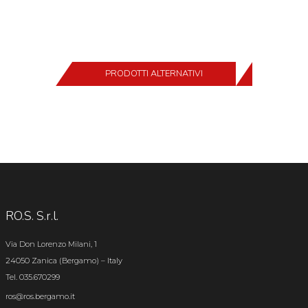
PRODOTTI ALTERNATIVI
RO.S. S.r.l.
Via Don Lorenzo Milani, 1
24050 Zanica (Bergamo) – Italy
Tel. 035.670299
ros@ros.bergamo.it