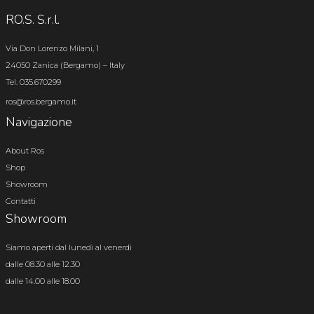
RO.S. S.r.l.
Via Don Lorenzo Milani, 1
24050 Zanica (Bergamo) – Italy
Tel. 035.670299
ros@ros.bergamo.it
Navigazione
About Ros
Shop
Showroom
Contatti
Showroom
Siamo aperti dal lunedì al venerdì
dalle 08.30 alle 12.30
dalle 14.00 alle 18.00