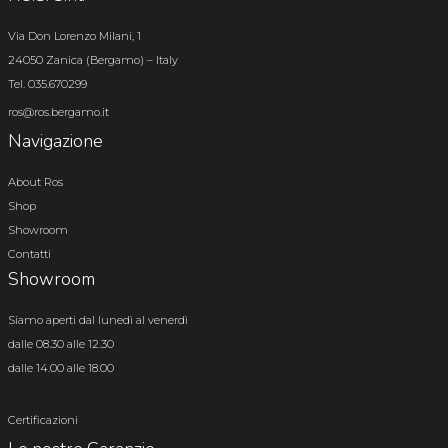
Via Don Lorenzo Milani, 1
24050 Zanica (Bergamo) – Italy
Tel. 035.670299
ros@ros.bergamo.it
Navigazione
About Ros
Shop
Showroom
Contatti
Showroom
Siamo aperti dal lunedì al venerdì
dalle 08.30 alle 12.30
dalle 14.00 alle 18.00
Certificazioni