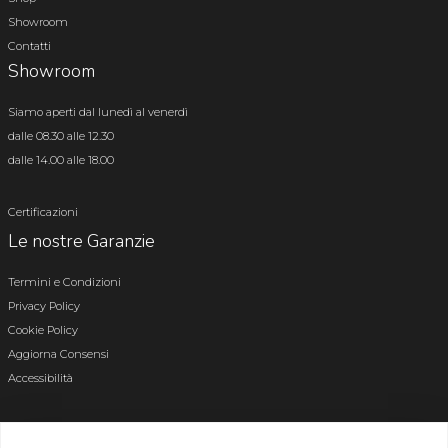
Showroom
Contatti
Showroom
Siamo aperti dal lunedì al venerdì
dalle 08.30 alle 12.30
dalle 14.00 alle 18.00
Certificazioni
Le nostre Garanzie
Termini e Condizioni
Privacy Policy
Cookie Policy
Aggiorna Consensi
Accessibilità