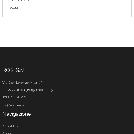
Cod.: OKY119
scopri
RO.S. S.r.l.
Via Don Lorenzo Milani, 1
24050 Zanica (Bergamo) – Italy
Tel. 035.670299
ros@ros.bergamo.it
Navigazione
About Ros
Shop