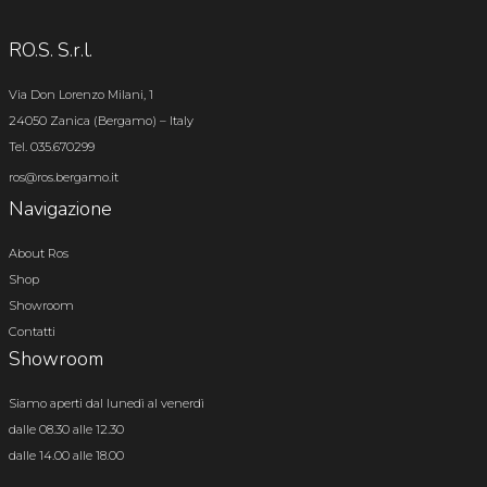
RO.S. S.r.l.
Via Don Lorenzo Milani, 1
24050 Zanica (Bergamo) – Italy
Tel. 035.670299
ros@ros.bergamo.it
Navigazione
About Ros
Shop
Showroom
Contatti
Showroom
Siamo aperti dal lunedì al venerdì
dalle 08.30 alle 12.30
dalle 14.00 alle 18.00