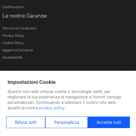
Certificazioni
Le nostre Garanzie
Termini e Condizioni
Privacy Policy
Cookie Policy
Aggiorna Consensi
Accessibilità
© 2026 Tutti i diritti riservati · P.iva e c.f. 01496180165 · Iscr. registro imprese di
Bergamo n. 01496180165 · Capitale Sociale i.v. € 800.000,00