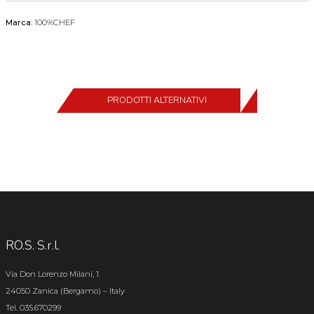
Marca:
100%CHEF
PRODOTTI ALTERNATIVI
RO.S. S.r.l.
Via Don Lorenzo Milani, 1
24050 Zanica (Bergamo) – Italy
Tel. 035.670299