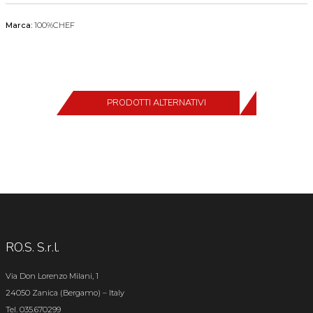
Marca:
100%CHEF
PRODOTTI ALTERNATIVI
RO.S. S.r.l.
Via Don Lorenzo Milani, 1
24050 Zanica (Bergamo) – Italy
Tel. 035.670299