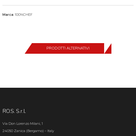
Marca:
100%CHEF
PRODOTTI ALTERNATIVI
RO.S. S.r.l.
Via Don Lorenzo Milani, 1
24050 Zanica (Bergamo) – Italy