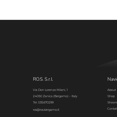
RO.S. S.r.l.
Navi
Via Don Lorenzo Milani, 1
About 
24050 Zanica (Bergamo) – Italy
Shop
Tel. 035.670299
Show
Contat
ros@ros.bergamo.it