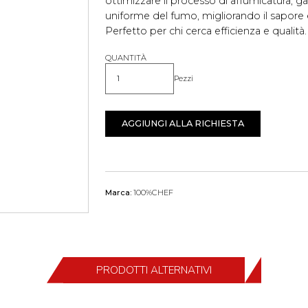
ottimizzare il processo di affumicatura, g
uniforme del fumo, migliorando il sapore e 
Perfetto per chi cerca efficienza e qualità.
QUANTITÀ
Pezzi
Quantità
AGGIUNGI ALLA RICHIESTA
Marca:
100%CHEF
PRODOTTI ALTERNATIVI