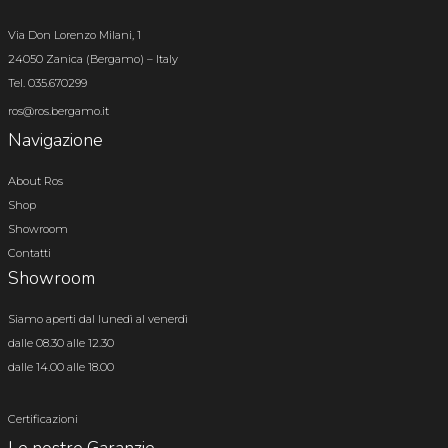
Via Don Lorenzo Milani, 1
24050 Zanica (Bergamo) – Italy
Tel. 035.670299
ros@ros.bergamo.it
Navigazione
About Ros
Shop
Showroom
Contatti
Showroom
Siamo aperti dal lunedì al venerdì
dalle 08.30 alle 12.30
dalle 14.00 alle 18.00
Certificazioni
Le nostre Garanzie