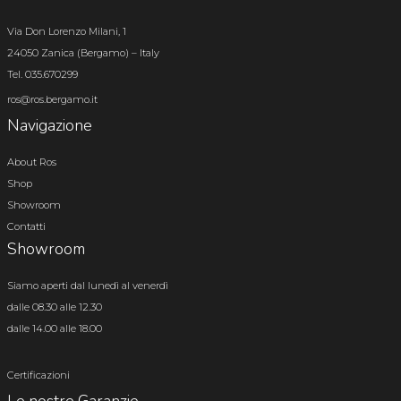
Via Don Lorenzo Milani, 1
24050 Zanica (Bergamo) – Italy
Tel. 035.670299
ros@ros.bergamo.it
Navigazione
About Ros
Shop
Showroom
Contatti
Showroom
Siamo aperti dal lunedì al venerdì
dalle 08.30 alle 12.30
dalle 14.00 alle 18.00
Certificazioni
Le nostre Garanzie