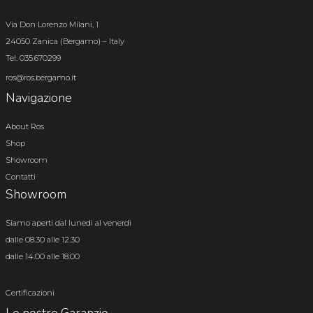
Via Don Lorenzo Milani, 1
24050 Zanica (Bergamo) – Italy
Tel. 035.670299
ros@ros.bergamo.it
Navigazione
About Ros
Shop
Showroom
Contatti
Showroom
Siamo aperti dal lunedì al venerdì
dalle 08.30 alle 12.30
dalle 14.00 alle 18.00
Certificazioni
Le nostre Garanzie