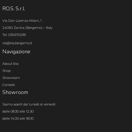
RO.S. S.r.l.
Via Don Lorenzo Milani, 1
24050 Zanica (Bergamo) – Italy
Tel. 035.670299
ros@ros.bergamo.it
Navigazione
About Ros
Shop
Showroom
Contatti
Showroom
Siamo aperti dal lunedì al venerdì
dalle 08.30 alle 12.30
dalle 14.00 alle 18.00