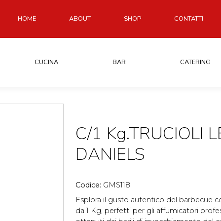
HOME
ABOUT
SHOP
CONTATTI
CUCINA
BAR
CATERING
C/1 Kg.TRUCIOLI 
DANIELS
Codice:
GMS118
Esplora il gusto autentico del barbecue con
da 1 Kg, perfetti per gli affumicatori profe