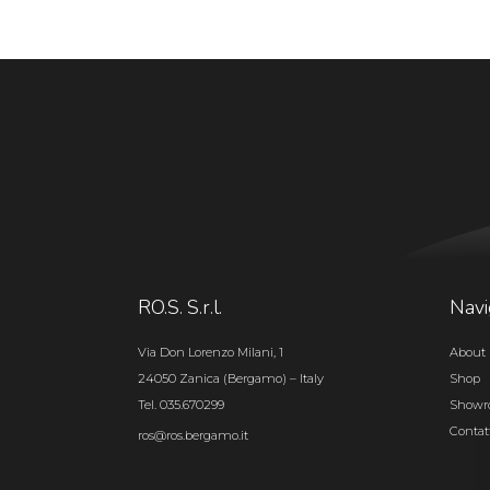
RO.S. S.r.l.
Navi
Via Don Lorenzo Milani, 1
About 
24050 Zanica (Bergamo) – Italy
Shop
Tel. 035.670299
Show
Contat
ros@ros.bergamo.it