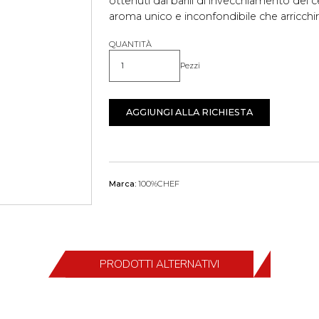
ottenuti dai barili di invecchiamento del
aroma unico e inconfondibile che arricchir
QUANTITÀ
Pezzi
Quantità
AGGIUNGI ALLA RICHIESTA
Marca:
100%CHEF
PRODOTTI ALTERNATIVI