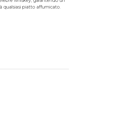
 celebre whiskey, garantendo un
à qualsiasi piatto affumicato.