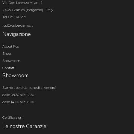
Via Don Lorenzo Milani, 1
24050 Zanica (Bergamo) – Italy
Tel. 035.670299
ros@ros.bergamo.it
Navigazione
About Ros
Shop
Showroom
Contatti
Showroom
Siamo aperti dal lunedì al venerdì
dalle 08.30 alle 12.30
dalle 14.00 alle 18.00
Certificazioni
Le nostre Garanzie