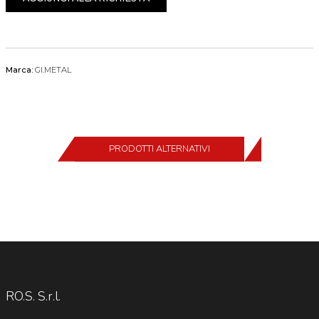
Marca:
GI.METAL
PRODOTTI ALTERNATIVI
RO.S. S.r.l.