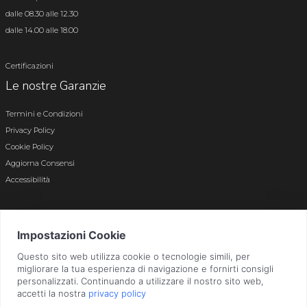
dalle 08.30 alle 12.30
dalle 14.00 alle 18.00
Certificazioni
Le nostre Garanzie
Termini e Condizioni
Privacy Policy
Cookie Policy
Aggiorna Consensi
Accessibilità
© 2026 Tutti i diritti riservati · P.iva e c.f. 01496180165 · Iscr. registro imprese di
Bergamo n. 01496180165 · Capitale Sociale i.v. € 800.000,00