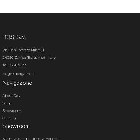
RO.S. S.r.l.
Via Don Lorenzo Milani, 1
24050 Zanica (Bergamo) – Italy
Tel. 035.670299
ros@ros.bergamo.it
Navigazione
About Ros
Shop
Showroom
Contatti
Showroom
Siamo aperti dal lunedì al venerdì