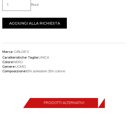
Pezzi
Quantità
AGGIUNGI ALLA RICHIESTA
Marca:
GIBLOR'S
Caratteristiche:
Taglie:
UNICA
Colore:
NERO
Genere:
UOMO
Composizione:
65% poliestere 35% cotone
PRODOTTI ALTERNATIVI