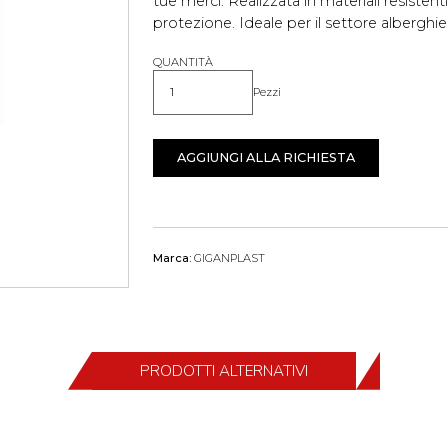
tue merci. Realizzata in materiali resistent
protezione. Ideale per il settore alberghier
QUANTITÀ
Pezzi
Quantità
AGGIUNGI ALLA RICHIESTA
Marca:
GIGANPLAST
PRODOTTI ALTERNATIVI