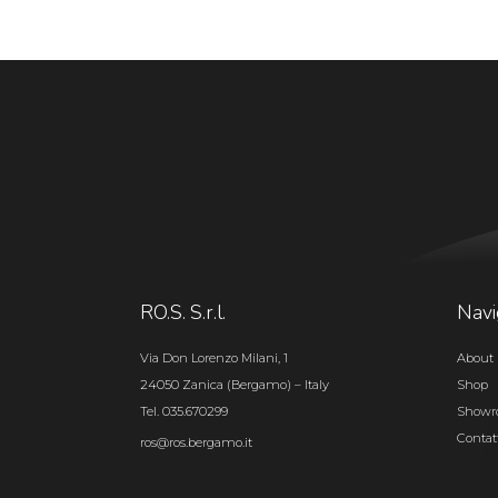
RO.S. S.r.l.
Navi
Via Don Lorenzo Milani, 1
About 
24050 Zanica (Bergamo) – Italy
Shop
Tel. 035.670299
Show
Contat
ros@ros.bergamo.it