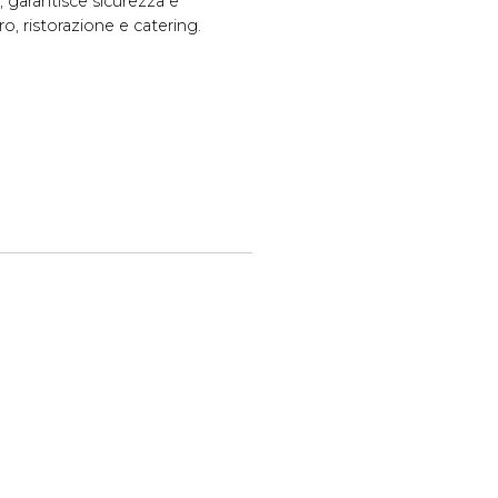
i, garantisce sicurezza e
o, ristorazione e catering.