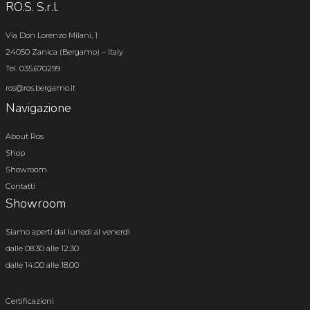
RO.S. S.r.l.
Via Don Lorenzo Milani, 1
24050 Zanica (Bergamo) – Italy
Tel. 035.670299
ros@ros.bergamo.it
Navigazione
About Ros
Shop
Showroom
Contatti
Showroom
Siamo aperti dal lunedì al venerdì
dalle 08.30 alle 12.30
dalle 14.00 alle 18.00
Certificazioni