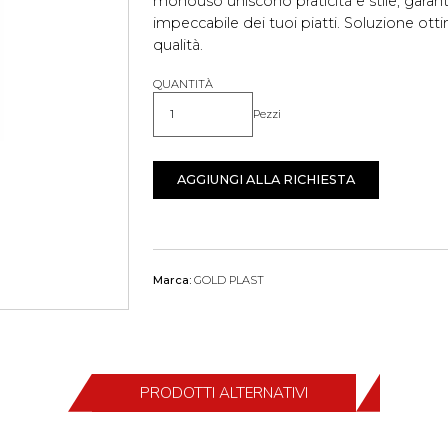
monouso uniscono praticità e stile, gara
impeccabile dei tuoi piatti. Soluzione otti
qualità.
QUANTITÀ
Pezzi
Quantità
AGGIUNGI ALLA RICHIESTA
Marca:
GOLD PLAST
PRODOTTI ALTERNATIVI