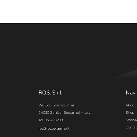
RO.S. S.r.l.
Navi
Via Don Lorenzo Milani, 1
About 
24050 Zanica (Bergamo) – Italy
Shop
Tel. 035.670299
Show
Contat
ros@ros.bergamo.it