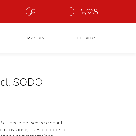
Cosa stai cercando?
PIZZERIA
DELIVERY
cl. SODO
5cl, ideale per servire eleganti
 o ristorazione, queste coppette