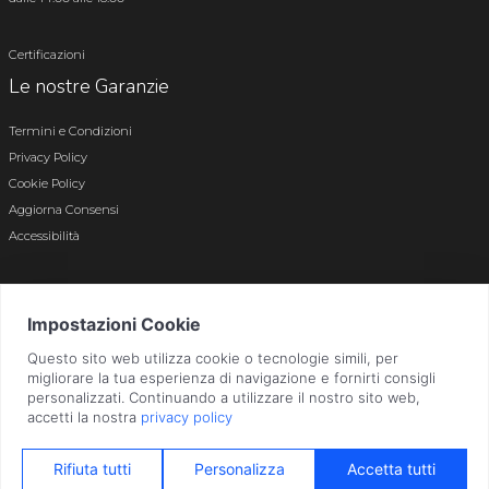
Certificazioni
Le nostre Garanzie
Termini e Condizioni
Privacy Policy
Cookie Policy
Aggiorna Consensi
Accessibilità
© 2026 Tutti i diritti riservati · P.iva e c.f. 01496180165 · Iscr. registro imprese di
Bergamo n. 01496180165 · Capitale Sociale i.v. € 800.000,00