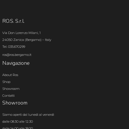
RO.S. S.r.l.
Via Don Lorenzo Milani, 1
24050 Zanica (Bergamo) – Italy
Tel. 035.670299
ros@ros.bergamo.it
Navigazione
About Ros
Shop
Showroom
Contatti
Showroom
Siamo aperti dal lunedì al venerdì
dalle 08.30 alle 12.30
dalle 14.00 alle 18.00