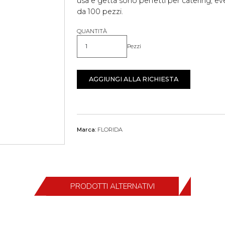
usa e getta sono perfetti per catering, ev
da 100 pezzi.
QUANTITÀ
Pezzi
Quantità
AGGIUNGI ALLA RICHIESTA
Marca:
FLORIDA
PRODOTTI ALTERNATIVI