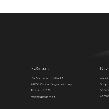
RO.S. S.r.l.
Navi
Via Don Lorenzo Milani, 1
About 
24050 Zanica (Bergamo) – Italy
Shop
Tel. 035.670299
Show
Contat
ros@ros.bergamo.it