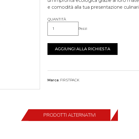
un'impronta ecologica grazie al loro mater
e comodità alla tua presentazione culinari
QUANTITÀ
Pezzi
Quantità
AGGIUNGI ALLA RICHIESTA
Marca:
FIRSTPACK
PRODOTTI ALTERNATIVI