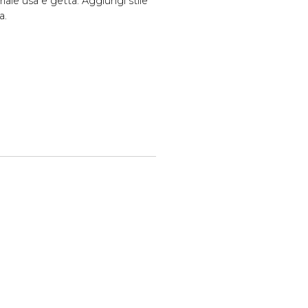
iale usa e getta. Aggiungi stile
a.