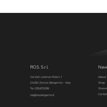
RO.S. S.r.l.
Navi
Via Don Lorenzo Milani, 1
About 
24050 Zanica (Bergamo) – Italy
Shop
Tel. 035.670299
Show
Contat
ros@ros.bergamo.it