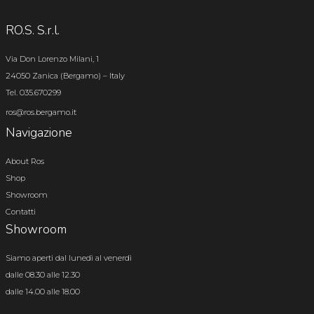
RO.S. S.r.l.
Via Don Lorenzo Milani, 1
24050 Zanica (Bergamo) – Italy
Tel. 035.670299
ros@ros.bergamo.it
Navigazione
About Ros
Shop
Showroom
Contatti
Showroom
Siamo aperti dal lunedì al venerdì
dalle 08.30 alle 12.30
dalle 14.00 alle 18.00