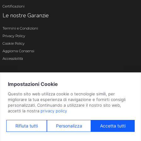
Certificazioni
Le nostre Garanzie
Termini e Condizioni
Privacy Policy
Cookie Policy
Aggiorna Consensi
Accessibilità
© 2026 Tutti i diritti riservati · P.iva e c.f. 01496180165 · Iscr. registro imprese di
Bergamo n. 01496180165 · Capitale Sociale i.v. € 800.000,00